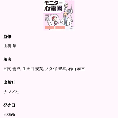
監修
山科 章
著者
五関 善成, 生天目 安英, 大久保 豊幸, 石山 泰三
出版社
ナツメ社
発売日
2005/5