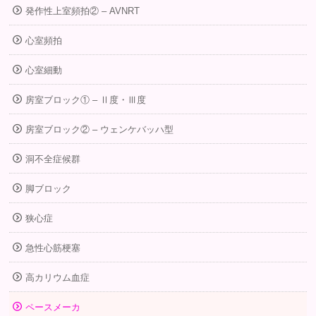
発作性上室頻拍② – AVNRT
心室頻拍
心室細動
房室ブロック① – Ⅱ度・Ⅲ度
房室ブロック② – ウェンケバッハ型
洞不全症候群
脚ブロック
狭心症
急性心筋梗塞
高カリウム血症
ペースメーカ