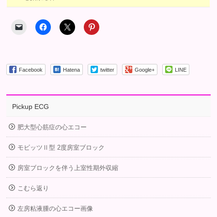
Facebook
Hatena
twitter
Google+
LINE
Pickup ECG
肥大型心筋症の心エコー
モビッツⅡ型 2度房室ブロック
房室ブロックを伴う上室性期外収縮
こむら返り
左房粘液腫の心エコー画像