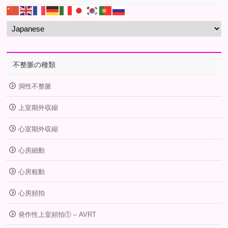
不整脈の種類
洞性不整脈
上室期外収縮
心室期外収縮
心房細動
心房粗動
心房頻拍
発作性上室頻拍① – AVRT