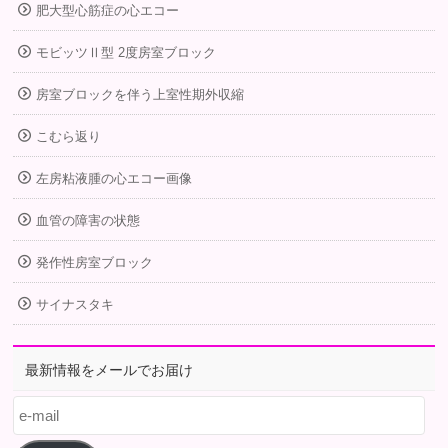
肥大型心筋症の心エコー
モビッツⅡ型 2度房室ブロック
房室ブロックを伴う上室性期外収縮
こむら返り
左房粘液腫の心エコー画像
血管の障害の状態
発作性房室ブロック
サイナスタキ
最新情報をメールでお届け
e-
mail