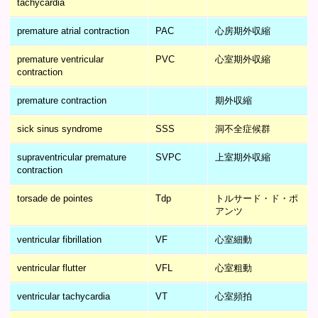
tachycardia
premature atrial contraction
PAC
心房期外収縮
premature ventricular
PVC
心室期外収縮
contraction
premature contraction
期外収縮
sick sinus syndrome
SSS
洞不全症候群
supraventricular premature
SVPC
上室期外収縮
contraction
torsade de pointes
Tdp
トルサード・ド・ポ
アンツ
ventricular fibrillation
VF
心室細動
ventricular flutter
VFL
心室粗動
ventricular tachycardia
VT
心室頻拍