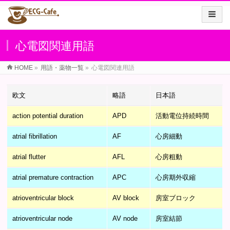
心電図関連用語
HOME
»
用語・薬物一覧
»
心電図関連用語
欧文
略語
日本語
action potential duration
APD
活動電位持続時間
atrial fibrillation
AF
心房細動
atrial flutter
AFL
心房粗動
atrial premature contraction
APC
心房期外収縮
atrioventricular block
AV block
房室ブロック
atrioventricular node
AV node
房室結節