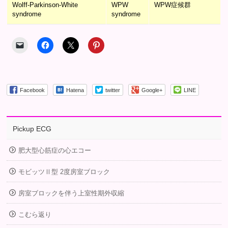
Wolff-Parkinson-White
WPW
WPW症候群
syndrome
syndrome
Facebook
Hatena
twitter
Google+
LINE
Pickup ECG
肥大型心筋症の心エコー
モビッツⅡ型 2度房室ブロック
房室ブロックを伴う上室性期外収縮
こむら返り