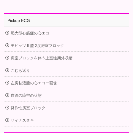
Pickup ECG
肥大型心筋症の心エコー
モビッツⅡ型 2度房室ブロック
房室ブロックを伴う上室性期外収縮
こむら返り
左房粘液腫の心エコー画像
血管の障害の状態
発作性房室ブロック
サイナスタキ