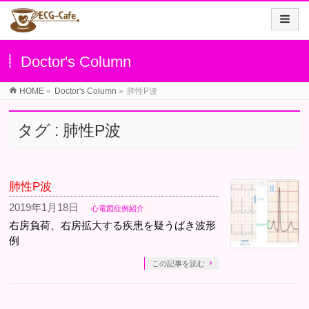
Doctor's Column
HOME
»
Doctor's Column
»
肺性P波
タグ : 肺性P波
肺性P波
2019年1月18日
心電図症例紹介
右房負荷、右房拡大する疾患を疑うばき波形
例
この記事を読む