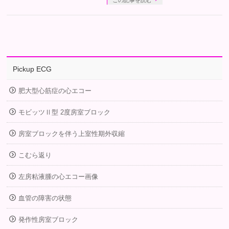
この記事を読む
Pickup ECG
肥大型心筋症の心エコー
モビッツⅡ型 2度房室ブロック
房室ブロックを伴う上室性期外収縮
こむら返り
左房粘液腫の心エコー画像
血管の障害の状態
発作性房室ブロック