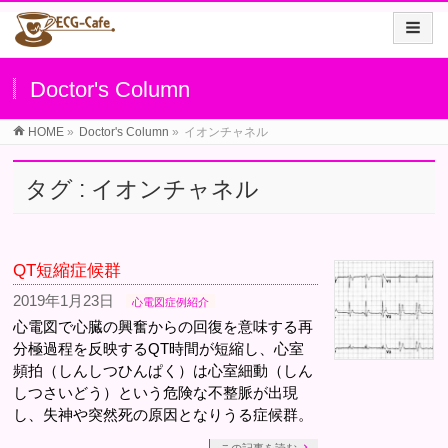
Doctor's Column
HOME
»
Doctor's Column
»
イオンチャネル
タグ : イオンチャネル
QT短縮症候群
2019年1月23日
心電図症例紹介
心電図で心臓の興奮からの回復を意味する再
分極過程を反映するQT時間が短縮し、心室
頻拍（しんしつひんぱく）は心室細動（しん
しつさいどう）という危険な不整脈が出現
し、失神や突然死の原因となりうる症候群。