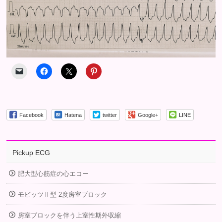
Facebook
Hatena
twitter
Google+
LINE
Pickup ECG
肥大型心筋症の心エコー
モビッツⅡ型 2度房室ブロック
房室ブロックを伴う上室性期外収縮