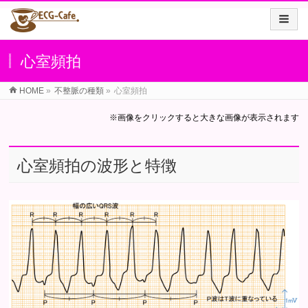
心室頻拍
HOME
»
不整脈の種類
»
心室頻拍
※画像をクリックすると大きな画像が表示されます
心室頻拍の波形と特徴