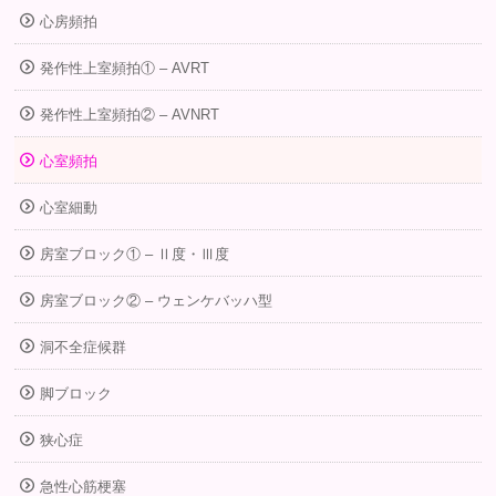
心房頻拍
発作性上室頻拍① – AVRT
発作性上室頻拍② – AVNRT
心室頻拍
心室細動
房室ブロック① – Ⅱ度・Ⅲ度
房室ブロック② – ウェンケバッハ型
洞不全症候群
脚ブロック
狭心症
急性心筋梗塞