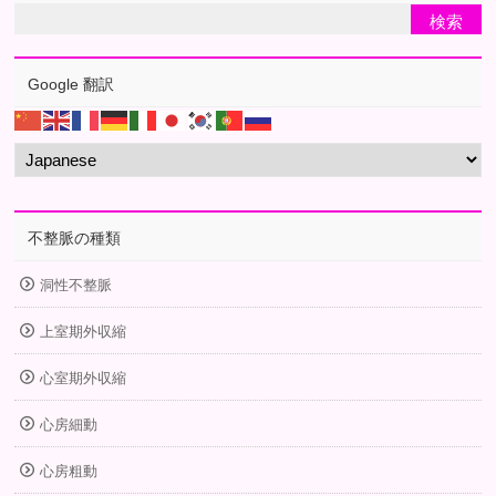
Google 翻訳
不整脈の種類
洞性不整脈
上室期外収縮
心室期外収縮
心房細動
心房粗動